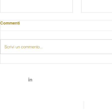
Commenti
Scrivi un commento...
"Senza le donne non c'è
80 anni di d
democrazia": alla Rocca
delle donne
una riflessione sugli 80
pubblico il
anni del voto femminile
prof. Piccio
© Copyright 2026 by FIDAPA
SENIGALLIA