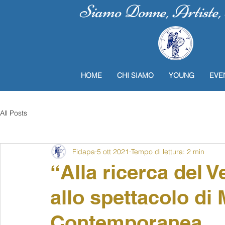
Siamo Donne, Artiste, P
HOME
CHI SIAMO
YOUNG
EVE
All Posts
Fidapa
5 ott 2021
Tempo di lettura: 2 min
“Alla ricerca del V
allo spettacolo di
Contemporanea