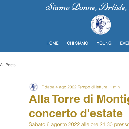
Siamo Donne, Artiste, P
HOME
CHI SIAMO
YOUNG
EVE
All Posts
Fidapa
4 ago 2022
Tempo di lettura: 1 min
Alla Torre di Monti
concerto d'estate
Sabato 6 agosto 2022 alle ore 21,30 presso 