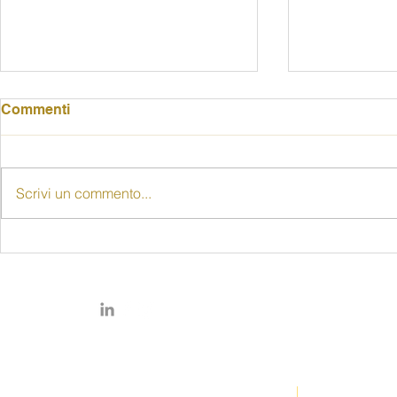
Commenti
Scrivi un commento...
"Senza le donne non c'è
80 anni di d
democrazia": alla Rocca
delle donne
una riflessione sugli 80
pubblico il
anni del voto femminile
prof. Piccio
© Copyright 2026 by FIDAPA