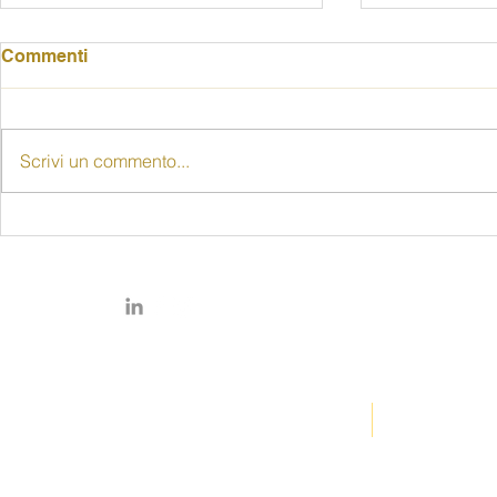
Commenti
Scrivi un commento...
"Senza le donne non c'è
80 anni di d
democrazia": alla Rocca
delle donne
una riflessione sugli 80
pubblico il
anni del voto femminile
prof. Piccio
© Copyright 2026 by FIDAPA
SENIGALLIA
É movimento di opinione