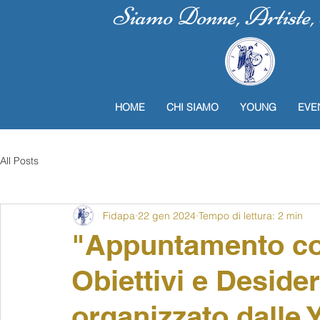
Siamo Donne, Artiste, P
HOME
CHI SIAMO
YOUNG
EVE
All Posts
Fidapa
22 gen 2024
Tempo di lettura: 2 min
"Appuntamento con
Obiettivi e Deside
organizzato dalle