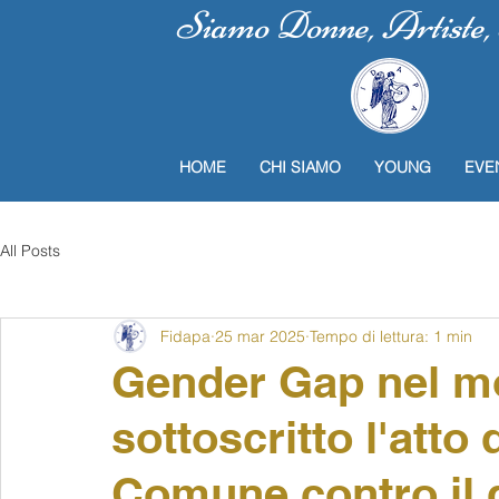
Siamo Donne, Artiste, P
HOME
CHI SIAMO
YOUNG
EVE
All Posts
Fidapa
25 mar 2025
Tempo di lettura: 1 min
Gender Gap nel m
sottoscritto l'atto 
Comune contro il d