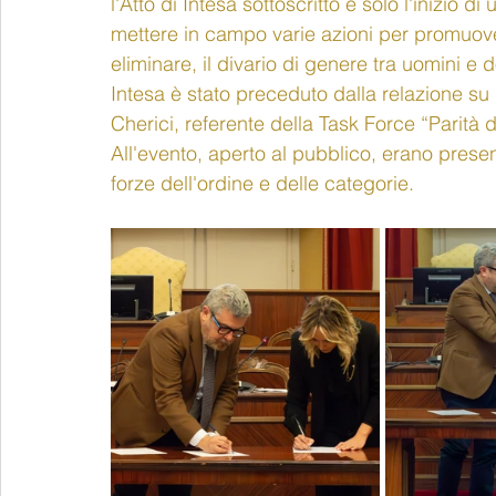
l'Atto di Intesa sottoscritto è solo l'inizio
mettere in campo varie azioni per promuove
eliminare, il divario di genere tra uomini e 
Intesa è stato preceduto dalla relazione s
Cherici, referente della Task Force “Parità d
All'evento, aperto al pubblico, erano present
forze dell'ordine e delle categorie.