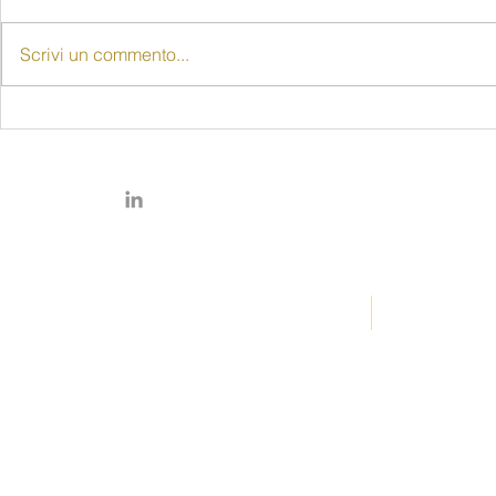
Scrivi un commento...
"Senza le donne non c'è
80 anni di d
democrazia": alla Rocca
delle donne
una riflessione sugli 80
pubblico il
anni del voto femminile
prof. Piccio
© Copyright 2026 by FIDAPA
SENIGALLIA
É movimento di opinione
internazionale ...