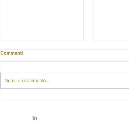
Commenti
Scrivi un commento...
"Senza le donne non c'è
80 anni di d
democrazia": alla Rocca
delle donne
una riflessione sugli 80
pubblico il
anni del voto femminile
prof. Piccio