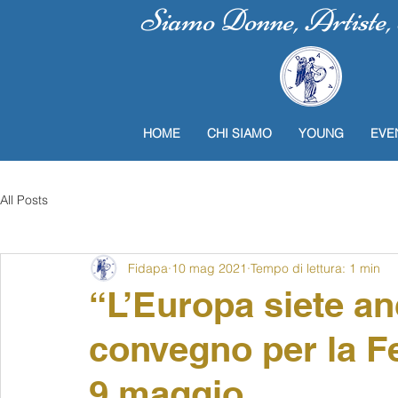
Siamo Donne, Artiste, P
HOME
CHI SIAMO
YOUNG
EVE
All Posts
Fidapa
10 mag 2021
Tempo di lettura: 1 min
“L’Europa siete an
convegno per la Fe
9 maggio