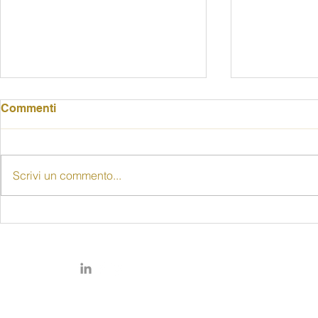
Commenti
Scrivi un commento...
"Senza le donne non c'è
80 anni di d
democrazia": alla Rocca
delle donne
una riflessione sugli 80
pubblico il
anni del voto femminile
prof. Piccio