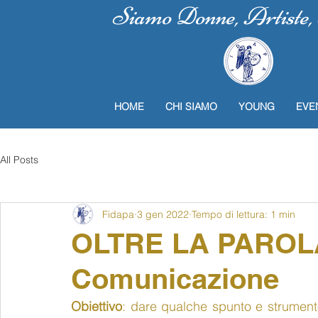
Siamo Donne, Artiste, P
HOME
CHI SIAMO
YOUNG
EVE
All Posts
Fidapa
3 gen 2022
Tempo di lettura: 1 min
OLTRE LA PAROLA:
Comunicazione
Obiettivo
: dare qualche spunto e strument