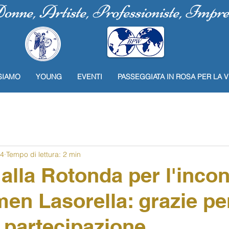
nne, Artiste, Professioniste, Imprend
SIAMO
YOUNG
EVENTI
PASSEGGIATA IN ROSA PER LA V
24
Tempo di lettura: 2 min
 alla Rotonda per l'incon
en Lasorella: grazie per
 partecipazione