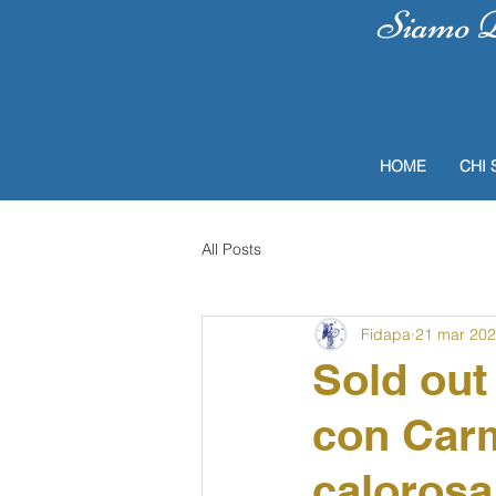
Siamo Do
HOME
CHI 
All Posts
Fidapa
21 mar 20
Sold out
con Carm
calorosa