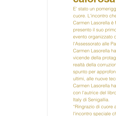
E' stato un pomeriggi
cuore. L'incontro ch
Carmen Lasorella è fa
presento il suo primo
evento organizzato d
l'Assessorato alle Pa
Carmen Lasorella ha 
vicende della protagon
realtà della corruzio
spunto per approfondi
ultimi, alle nuove t
Carmen Lasorella hann
con l'autrice del lib
Italy di Senigallia. 
“Ringrazio di cuore 
l'incontro speciale c