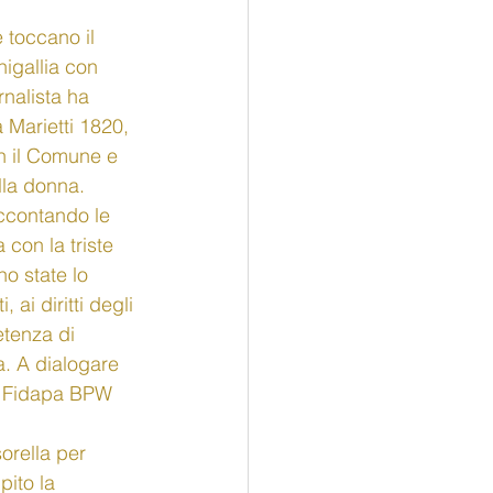
e toccano il 
igallia con 
rnalista ha 
 Marietti 1820, 
n il Comune e 
lla donna. 
accontando le 
 con la triste 
o state lo 
ai diritti degli 
etenza di 
a. A dialogare 
la Fidapa BPW 
orella per 
pito la 