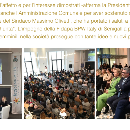
affetto e per l'interesse dimostrati -afferma la President
o anche l'Amministrazione Comunale per aver sostenuto 
 del Sindaco Massimo Olivetti, che ha portato i saluti a 
la Giunta”. L'impegno della Fidapa BPW Italy di Senigallia 
femminili nella società prosegue con tante idee e nuovi p