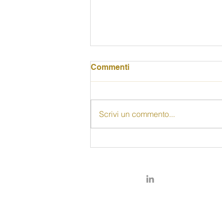
Commenti
Scrivi un commento...
"Senza le donne non c'è
democrazia": alla Rocca
una riflessione sugli 80
anni del voto femminile