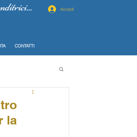
itrici...
Accedi
ITA
CONTATTI
tro
 la