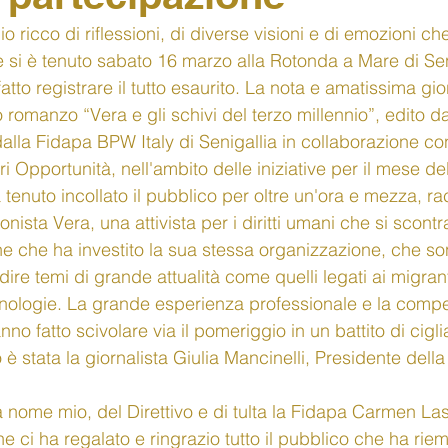
o ricco di riflessioni, di diverse visioni e di emozioni ch
e si è tenuto sabato 16 marzo alla Rotonda a Mare di Sen
tto registrare il tutto esaurito. La nota e amatissima gio
 romanzo “Vera e gli schivi del terzo millennio”, edito da
alla Fidapa BPW Italy di Senigallia in collaborazione co
ri Opportunità, nell'ambito delle iniziative per il mese de
tenuto incollato il pubblico per oltre un'ora e mezza, r
ista Vera, una attivista per i diritti umani che si scontra
ne che ha investito la sua stessa organizzazione, che son
re temi di grande attualità come quelli legati ai migranti, 
ecnologie. La grande esperienza professionale e la comp
o fatto scivolare via il pomeriggio in un battito di cigli
ro è stata la giornalista Giulia Mancinelli, Presidente del
a nome mio, del Direttivo e di tulta la Fidapa Carmen Las
he ci ha regalato e ringrazio tutto il pubblico che ha riem