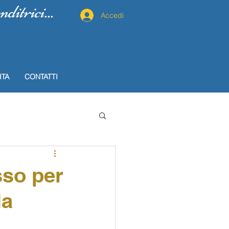
itrici...
Accedi
ITA
CONTATTI
sso per
la