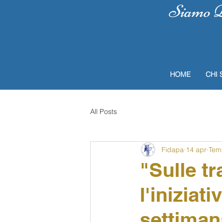
Siamo Do
HOME
CHI 
All Posts
Fidapa
14 apr
Temp
"Sulle t
l'iniziat
settiman