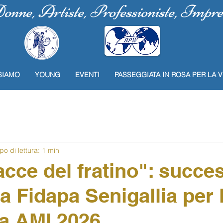
nne, Artiste, Professioniste, Imprend
SIAMO
YOUNG
EVENTI
PASSEGGIATA IN ROSA PER LA V
o di lettura: 1 min
racce del fratino": succe
iva Fidapa Senigallia per 
a AMI 2026