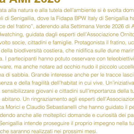
a alla natura e alla tutela dell’ambiente si è svolta dom
 di Senigallia, dove la Fidapa BPW Italy di Senigallia 
racce del fratino”, aderendo alla Settimana Verde 2026 d
birdwatching, guidata dagli esperti dell’Associazione Ornito
lto socie, cittadini e famiglie. Protagonista il fratino, ucc
della biodiversità costiera, che nidifica sulle dune marin
a. I partecipanti hanno potuto osservare con teleobiettivi
vare, ma anche notare ad occhio nudo il piccolo uccell
a di sabbia. Grande interesse anche per le tracce lasciat
nza e della fragilità dell’habitat in cui vive. Un’iniziativ
sensibilizzare giovani e cittadini sull’importanza della tut
 abitano. Un ringraziamento agli esperti dell'Associazio
 Morici e Claudio Sebastianelli che hanno guidato il pe
dendo anche alle molteplici domande e curiosità dei par
enigallia intende proseguire il proprio impegno nella tut
i che saranno realizzati nei prossimi mesi.