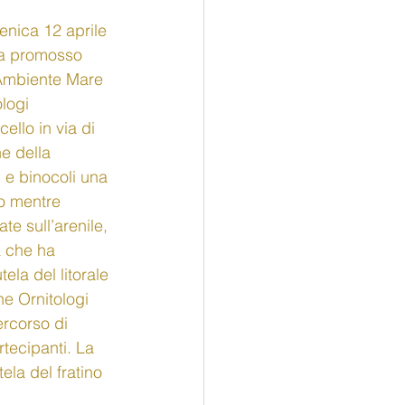
enica 12 aprile 
ha promosso 
i Ambiente Mare 
logi 
ello in via di 
e della 
 e binocoli una 
o mentre 
e sull’arenile, 
a che ha 
ela del litorale 
ne Ornitologi 
rcorso di 
tecipanti. La 
ela del fratino 