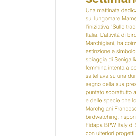
Una mattinata dedicat
sul lungomare Mameli
l’iniziativa “Sulle t
Italia. L’attività di 
Marchigiani, ha coinvo
estinzione e simbolo 
spiaggia di Senigalli
femmina intenta a co
saltellava su una dun
segno della sua prese
puntato soprattutto a 
e delle specie che lo
Marchgiani Francesca
birdwatching, rispon
Fidapa BPW Italy di S
con ulteriori progett